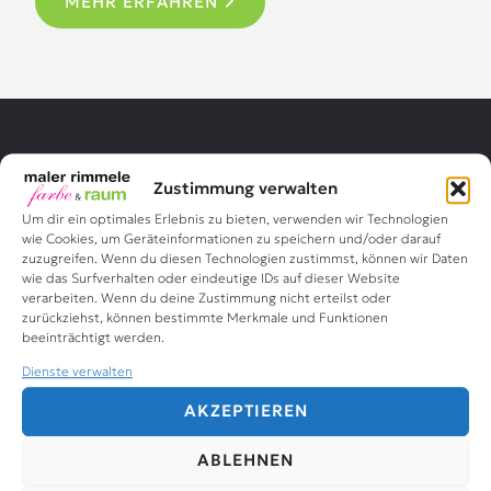
MEHR ERFAHREN
über uns
Zustimmung verwalten
Lernen Sie uns
Um dir ein optimales Erlebnis zu bieten, verwenden wir Technologien
wie Cookies, um Geräteinformationen zu speichern und/oder darauf
zuzugreifen. Wenn du diesen Technologien zustimmst, können wir Daten
kennen
wie das Surfverhalten oder eindeutige IDs auf dieser Website
verarbeiten. Wenn du deine Zustimmung nicht erteilst oder
zurückziehst, können bestimmte Merkmale und Funktionen
beeinträchtigt werden.
Maler Rimmele ist ein traditionsreiches Maler-
Dienste verwalten
Unternehmen mit langjähriger Erfahrung in der
AKZEPTIEREN
Branche. Seit vielen Jahren sind wir stolz
darauf, unseren Kunden professionelle Maler-
ABLEHNEN
und Renovierungsarbeiten anzubieten, die auf