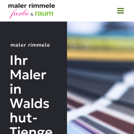
Zum
Inhalt
springen
maler rimmele
Ihr
Maler
in
Walds
hut-
Tienge